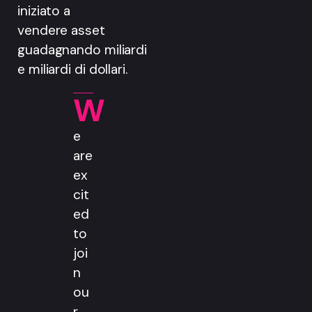
iniziato a
vendere asset
guadagnando miliardi
e miliardi di dollari.
W
e
are
ex
cit
ed
to
joi
n
ou
r