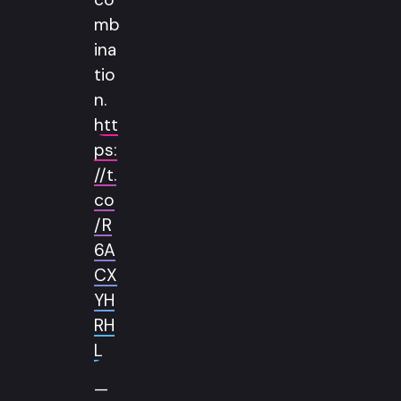
mb
ina
tio
n.
htt
ps:
//t.
co
/R
6A
CX
YH
RH
L
—