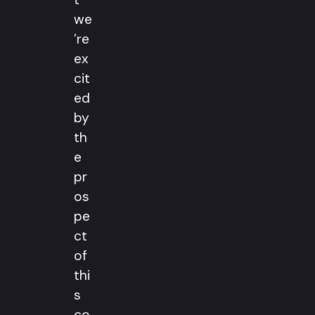
we
’re
ex
cit
ed
by
th
e
pr
os
pe
ct
of
thi
s
co