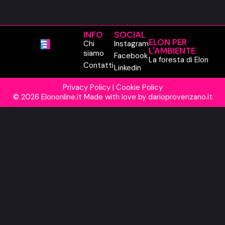
INFO
SOCIAL
ELON PER
Chi
Instagram
L'AMBIENTE
siamo
Facebook
La foresta di Elon
Contatti
Linkedin
Privacy Policy
|
Cookie Policy
© 2026 Elononline.it Made with love by
darioprovenzano.it