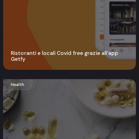
Ristoranti e locali Covid free grazie all’app
Getfy
Health