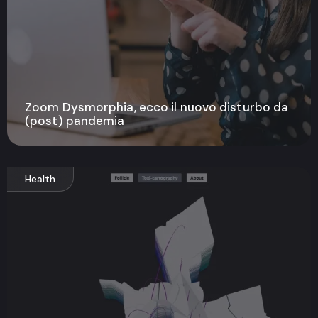
Zoom Dysmorphia, ecco il nuovo disturbo da
(post) pandemia
Health