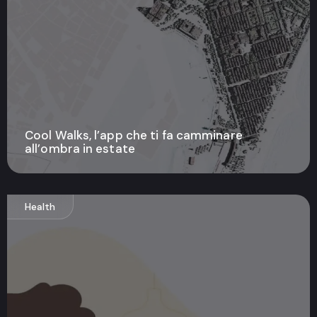
Cool Walks, l’app che ti fa camminare
all’ombra in estate
Health