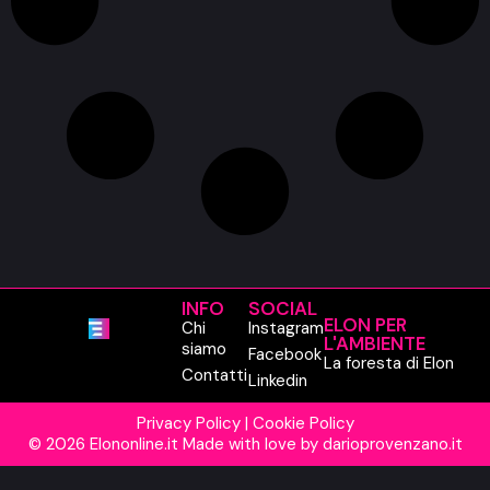
INFO
SOCIAL
ELON PER
Chi
Instagram
L'AMBIENTE
siamo
Facebook
La foresta di Elon
Contatti
Linkedin
Privacy Policy
|
Cookie Policy
© 2026 Elononline.it Made with love by
darioprovenzano.it