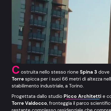
C
ostruita nello stesso rione
Spina 3
dove s
Torre
spicca per i suoi 66 metri di altezza n
stabilimento industriale, a Torino.
Progettata dallo studio
Picco Architetti
e c
Torre Valdocco
, fronteggia il parco scientif
restante complesso residenziale che comprende 