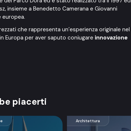
e del Parco Dora ed è stato realizzato tra il 1997 ed
asz, insieme a Benedetto Camerana e Giovanni
e europea.
ttrezzati che rappresenta un’esperienza originale nel
i in Europa per aver saputo coniugare
innovazione
be piacerti
te
Architettura