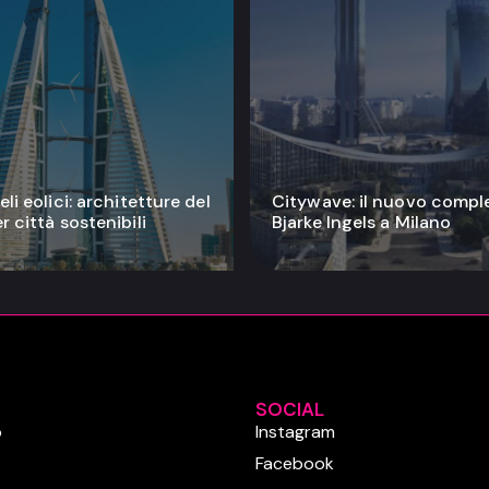
li eolici: architetture del
Citywave: il nuovo compl
r città sostenibili
Bjarke Ingels a Milano
SOCIAL
o
Instagram
Facebook