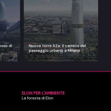
esso di
Nuova torre A2a: il cambio del
paesaggio urbano a Milano
ELON PER L'AMBIENTE
La foresta di Elon