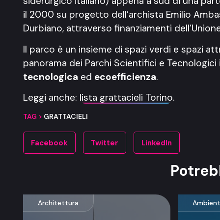
siderurgico italiano) appena a sud di una part
il 2000 su progetto dell’archista Emilio Amb
Durbiano, attraverso finanziamenti dell’Union
Il parco è un insieme di spazi verdi e spazi a
panorama dei Parchi Scientifici e Tecnologic
tecnologica
ed
ecoefficienza
.
Leggi anche:
lista grattacieli Torino
.
TAG >
GRATTACIELI
Facebook
Twitter
LinkedIn
Potreb
Architettura
Ambien