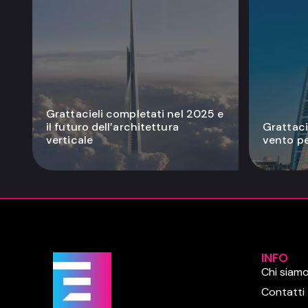
Grattacieli completati nel 2025 e
il futuro dell’architettura
Grattacie
verticale
vento pe
INFO
Chi siam
Contatti