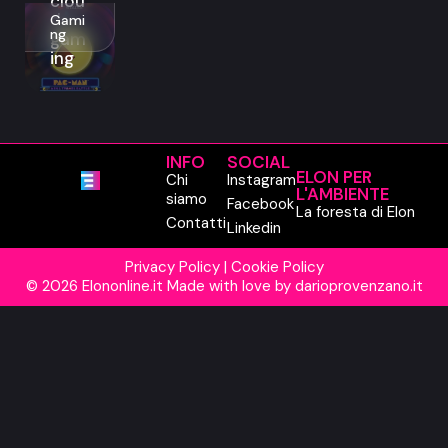
clou
d
Gami
ng
gam
ing
INFO
SOCIAL
ELON PER
Chi
Instagram
L'AMBIENTE
siamo
Facebook
La foresta di Elon
Contatti
Linkedin
Privacy Policy
|
Cookie Policy
© 2026 Elononline.it Made with love by
darioprovenzano.it