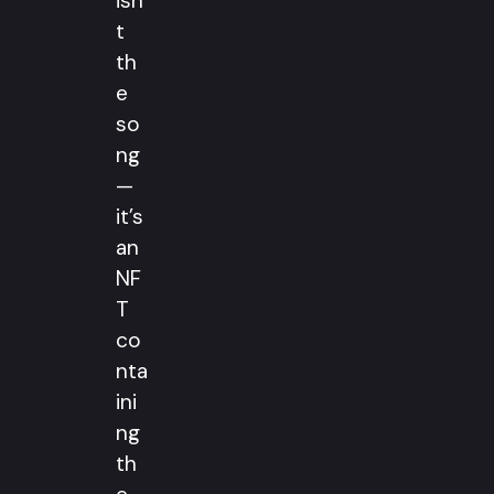
isn’
t
th
e
so
ng
—
it’s
an
NF
T
co
nta
ini
ng
th