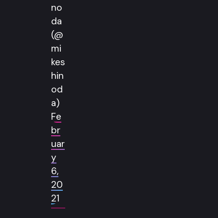
no
da
(@
mi
kes
hin
od
a)
Fe
br
uar
y
6,
20
21