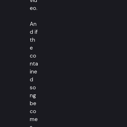
vid
eo.
An
d if
th
e
co
nta
ine
d
so
ng
be
co
me