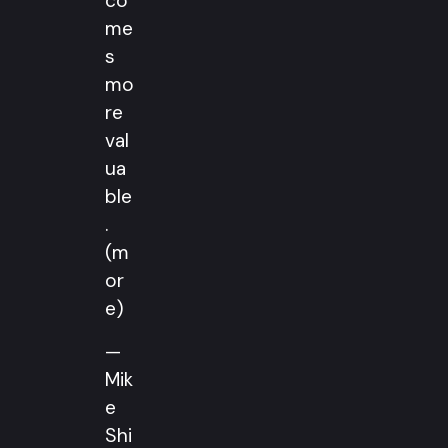
co
me
s
mo
re
val
ua
ble
.
(m
or
e)
—
Mik
e
Shi