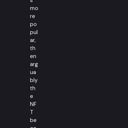
s
mo
re
po
pul
ar,
th
en
arg
ua
bly
th
e
NF
T
be