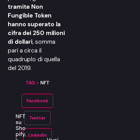
tramite Non
Fungible Token
hanno superato la
cifra dei 250 milioni
di dollari
, somma
pari a circa il
quadruplo di quella
del 2019.
TAG >
NFT
Facebook
NFT
Twitter
su
Sho
pify,
LinkedIn