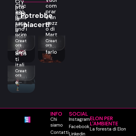
i
Vuoi
Cry
Chic
com
pto
ago
prar
arte,
Potrebbe
Bulls
e un
la
sara
pezz
piacerti
prim
nno i
o di
a
prim
Mart
mos
i a
e?
Creat
Creat
tra
ors
ors
ven
Puoi
di
derli
farlo
artis
ti
itali
ani è
Creat
ors
onlin
e
INFO
SOCIAL
ELON PER
Chi
Instagram
L'AMBIENTE
siamo
Facebook
La foresta di Elon
Contatti
Linkedin