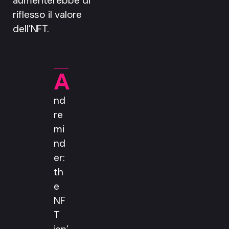
aumenterebbe di
riflesso il valore
dell’NFT.
A
nd
re
mi
nd
er:
th
e
NF
T