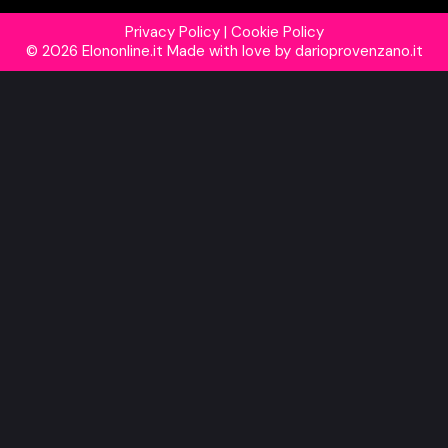
Privacy Policy
|
Cookie Policy
© 2026 Elononline.it Made with love by
darioprovenzano.it