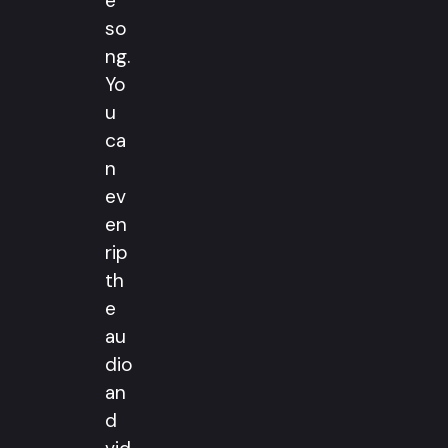
e
so
ng.
Yo
u
ca
n
ev
en
rip
th
e
au
dio
an
d