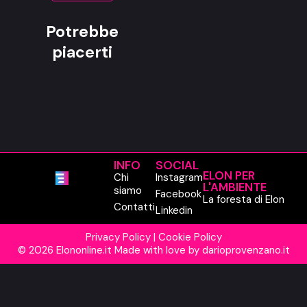
Potrebbe
piacerti
INFO
SOCIAL
ELON PER
Chi
Instagram
L'AMBIENTE
siamo
Facebook
La foresta di Elon
Contatti
Linkedin
Privacy Policy
|
Cookie Policy
© 2026 Elononline.it Made with love by
darioprovenzano.it