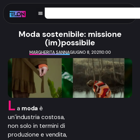
Moda sostenibile: missione
(im)possibile
MARGHERITA SANNA
GIUGNO 8, 2021
10:00
L
a
moda
è
un’industria costosa,
non solo in termini di
produzione e vendita,