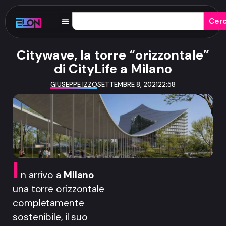
Cer
Citywave, la torre “orizzontale”
di CityLife a Milano
GIUSEPPE IZZO
SETTEMBRE 8, 2021
22:58
I
n arrivo a
Milano
una torre orizzontale
completamente
sostenibile, il suo