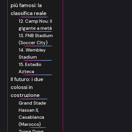
più famosi: la
classifica reale
12. Camp Nou: il
gigante a metà
13. FNB Stadium
(Soccer City)
14. Wembley
Stadium
15. Estadio
Azteca
Il futuro: i due
colossi in
costruzione
Grand Stade
Hassan II,
Casablanca
(Marocco)
Trong Dong