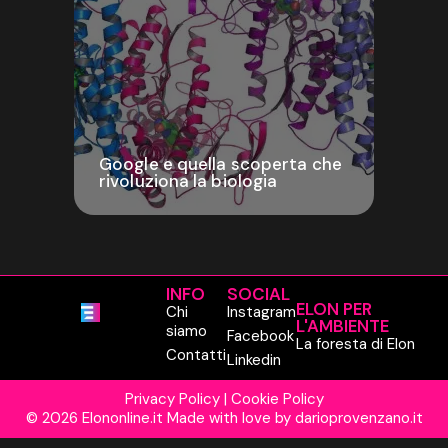
Google e quella scoperta che
rivoluziona la biologia
INFO
SOCIAL
ELON PER
Chi
Instagram
L'AMBIENTE
siamo
Facebook
La foresta di Elon
Contatti
Linkedin
Privacy Policy
|
Cookie Policy
© 2026 Elononline.it Made with love by
darioprovenzano.it