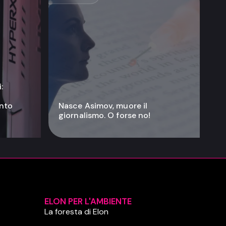
:
anto
Nasce Asimov, muore il
giornalismo. O forse no!
ELON PER L'AMBIENTE
La foresta di Elon