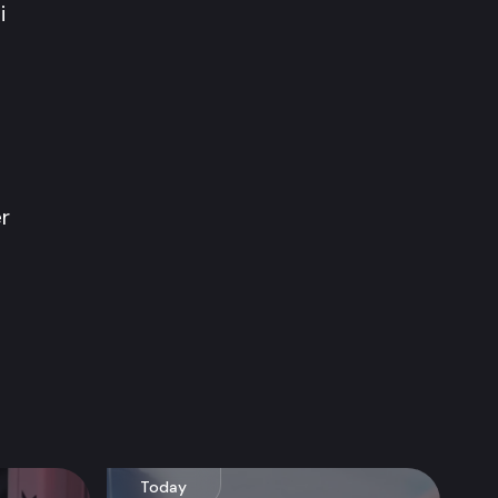
i
er
Today