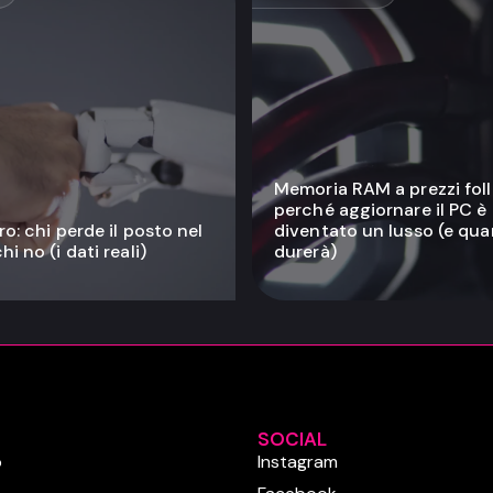
Memoria RAM a prezzi folli
perché aggiornare il PC è
ro: chi perde il posto nel
diventato un lusso (e qu
i no (i dati reali)
durerà)
SOCIAL
o
Instagram