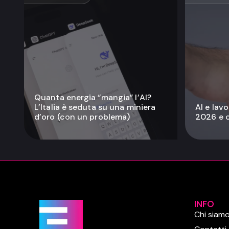
Quanta energia “mangia” l’AI?
L’Italia è seduta su una miniera
AI e lavo
d’oro (con un problema)
2026 e ch
INFO
Chi siam