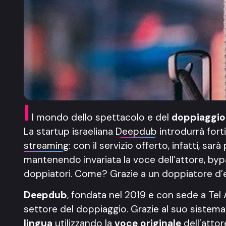
I
l mondo dello spettacolo e del
doppiaggi
La startup israeliana
Deepdub
introdurrà fort
streaming
: con il servizio offerto, infatti, sar
mantenendo invariata la voce dell’attore, by
doppiatori. Come? Grazie a un doppiatore d’e
Deepdub
, fondata nel 2019 e con sede a Tel
settore del doppiaggio. Grazie al suo sistema 
lingua
utilizzando la
voce originale
dell’atto