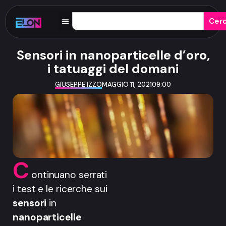
Cer
Sensori in nanoparticelle d’oro,
i tatuaggi del domani
GIUSEPPE IZZO
MAGGIO 11, 2021
09:00
C
ontinuano serrati
i test e le ricerche sui
sensori
in
nanoparticelle