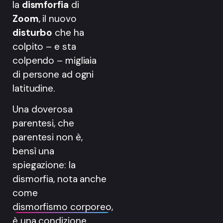
la
dismforfia
di
Zoom
, il nuovo
disturbo
che ha
colpito – e sta
colpendo – migliaia
di persone ad ogni
latitudine.
Una doverosa
parentesi, che
parentesi non è,
bensì una
spiegazione: la
dismorfia, nota anche
come
dismorfismo corporeo
,
è una condizione