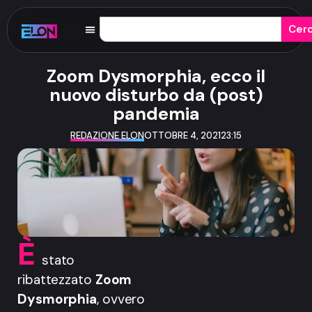
Cer
Zoom Dysmorphia, ecco il
nuovo disturbo da (post)
pandemia
REDAZIONE ELON
OTTOBRE 4, 2021
23:15
È
stato
ribattezzato
Zoom
Dysmorphia
, ovvero