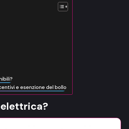
ibili?
entivi e esenzione del bollo
elettrica?