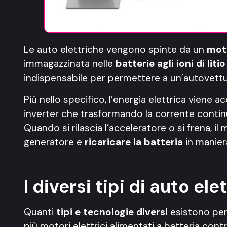
Le auto elettriche vengono spinte da un
moto
immagazzinata nelle
batterie agli ioni di litio
indispensabile per permettere a un’autovettur
Più nello specifico, l’energia elettrica viene a
inverter che trasformando la corrente continua
Quando si rilascia l’acceleratore o si frena, i
generatore e
ricaricare la batteria
in manie
I diversi tipi di auto ele
Quanti
tipi e tecnologie diversi
esistono per 
più motori elettrici alimentati a batteria cont