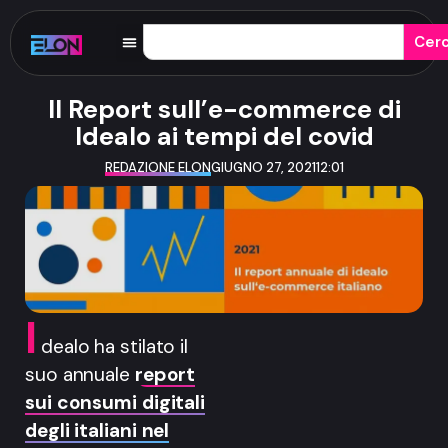
Cer
Il Report sull’e-commerce di
Idealo ai tempi del covid
REDAZIONE ELON
GIUGNO 27, 2021
12:01
I
dealo ha stilato il
suo annuale
report
sui consumi digitali
degli italiani nel