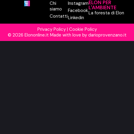
ELON PER
Chi
Instagram
L'AMBIENTE
siamo
Facebook
La foresta di Elon
Contatti
Linkedin
Privacy Policy
|
Cookie Policy
© 2026 Elononline.it Made with love by
darioprovenzano.it