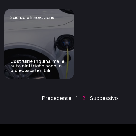
Scienza e Innovazione
Costruirle inquina, ma le
auto elettriche sono le
più ecosostenibili
Precedente
1
2
Successivo