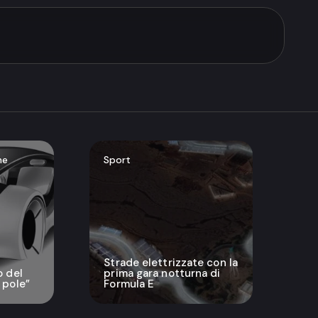
ne
Sport
Strade elettrizzate con la
o del
prima gara notturna di
 pole”
Formula E