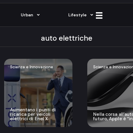
Urban
Lifestyle
auto elettriche
Scienza e Innovazione
Scienza e Innovazio
Aumentano i punti di
ricarica per veicoli
Nella corsa all’aut
elettrici di Enel X
futuro, Apple è “in