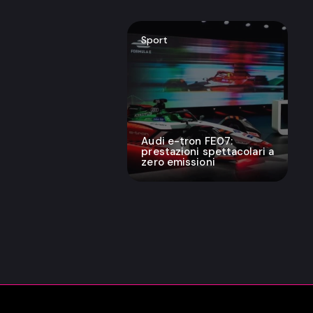
Sport
Audi e-tron FE07:
prestazioni spettacolari a
zero emissioni