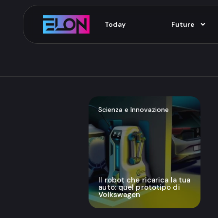
Today
Future
Scienza e Innovazione
Il robot che ricarica la tua
auto: quel prototipo di
Volkswagen